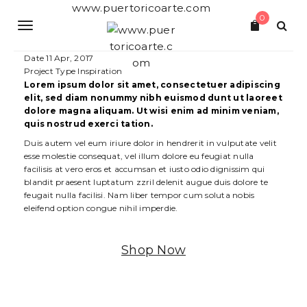
S
www.puertoricoarte.com
0
k
T
i
p
o
t
Date
11 Apr, 2017
o
Project Type
Inspiration
g
m
Lorem ipsum dolor sit amet, consectetuer adipiscing
a
elit, sed diam nonummy nibh euismod dunt ut laoreet
g
i
dolore magna aliquam. Ut wisi enim ad minim veniam,
n
quis nostrud exerci tation.
l
c
Duis autem vel eum iriure dolor in hendrerit in vulputate velit
o
e
esse molestie consequat, vel illum dolore eu feugiat nulla
n
facilisis at vero eros et accumsan et iusto odio dignissim qui
t
n
blandit praesent luptatum zzril delenit augue duis dolore te
e
feugait nulla facilisi. Nam liber tempor cum soluta nobis
a
n
eleifend option congue nihil imperdie.
t
v
i
Shop Now
g
a